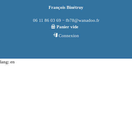
François Binétruy
06 11 86 03 69 − fb78@wanadoo.fr
Panier vide
Connexion
lang: en