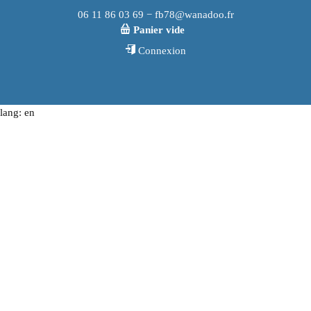
06 11 86 03 69 − fb78@wanadoo.fr
Panier vide
Connexion
lang: en