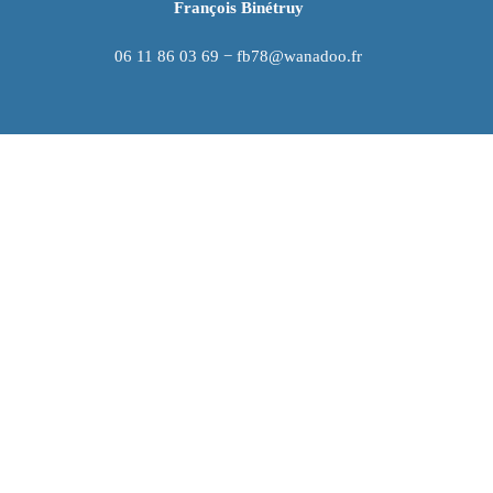
François Binétruy
06 11 86 03 69 − fb78@wanadoo.fr